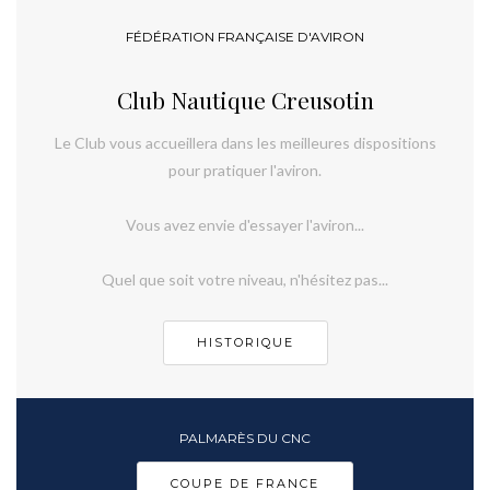
FÉDÉRATION FRANÇAISE D'AVIRON
Club Nautique Creusotin
Le Club vous accueillera dans les meilleures dispositions
pour pratiquer l'aviron.
Vous avez envie d'essayer l'aviron...
Quel que soit votre niveau, n'hésitez pas...
HISTORIQUE
PALMARÈS DU CNC
COUPE DE FRANCE