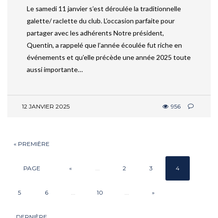
Le samedi 11 janvier s’est déroulée la traditionnelle
galette/ raclette du club. L’occasion parfaite pour
partager avec les adhérents Notre président,
Quentin, a rappelé que l’année écoulée fut riche en
événements et qu’elle précède une année 2025 toute
aussi importante…
12 JANVIER 2025
956
« PREMIÈRE
PAGE
«
...
2
3
4
5
6
...
10
...
»
DERNIÈRE