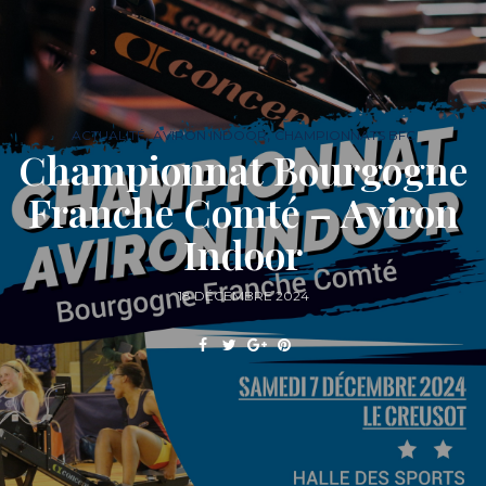
,
,
ACTUALITÉ
AVIRON INDOOR
CHAMPIONNATS BFC
Championnat Bourgogne
Franche Comté – Aviron
Indoor
18 DÉCEMBRE 2024