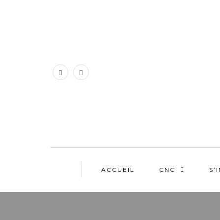
ACCUEIL
CNC
S’