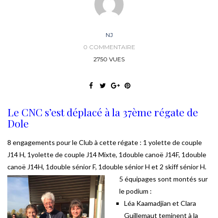
NJ
0 COMMENTAIRE
2750 VUES
Le CNC s’est déplacé à la 37ème régate de
Dole
8 engagements pour le Club à cette régate : 1 yolette de couple
J14 H, 1yolette de couple J14 Mixte, 1double canoë J14F, 1double
canoë J14H, 1double sénior F, 1double sénior H et 2 skiff sénior H.
5 équipages sont montés sur
le podium :
Léa Kaamadjian et Clara
Guillemaut teminent à la