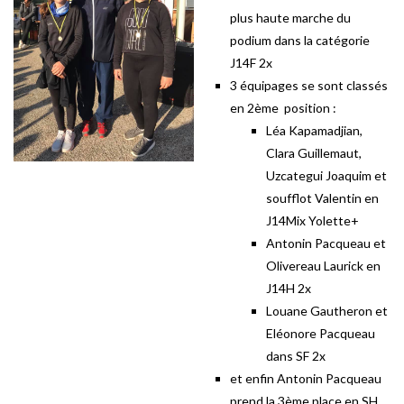
plus haute marche du
podium dans la catégorie
J14F 2x
3 équipages se sont classés
en 2ème position :
Léa Kapamadjian,
Clara Guillemaut,
Uzcategui Joaquim et
soufflot Valentin en
J14Mix Yolette+
Antonin Pacqueau et
Olivereau Laurick en
J14H 2x
Louane Gautheron et
Eléonore Pacqueau
dans SF 2x
et enfin Antonin Pacqueau
prend la 3ème place en SH