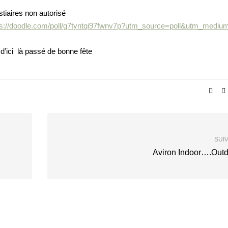
stiaires non autorisé
ps://doodle.com/poll/g7tyntqi97fwnv7p?utm_source=poll&utm_medium
 d’ici là passé de bonne fête
SUI
Aviron Indoor….Out