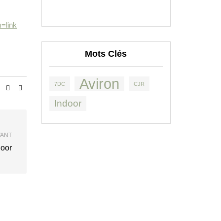
=link
Mots Clés
Aviron
7DC
CJR
Indoor
VANT
door